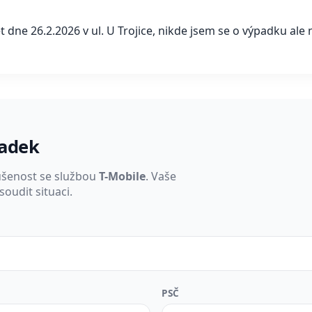
 dne 26.2.2026 v ul. U Trojice, nikde jsem se o výpadku ale 
padek
ušenost se službou
T-Mobile
. Vaše
oudit situaci.
PSČ