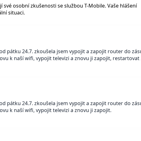
jí své osobní zkušenosti se službou T-Mobile. Vaše hlášení
ní situaci.
d pátku 24.7. zkoušela jsem vypojit a zapojit router do zás
u k naší wifi, vypojit televizi a znovu ji zapojit, restartova
d pátku 24.7. zkoušela jsem vypojit a zapojit router do zás
 k naší wifi, vypojit televizi a znovu ji zapojit.