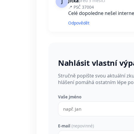
Jitka
před 5 měsíci
J
📍 PSČ 37004
Celé dopoledne nešel internet
Odpovědět
Nahlásit vlastní vý
Stručně popište svou aktuální zk
hlášení pomáhá ostatním lépe pos
Vaše jméno
E-mail
(nepovinné)