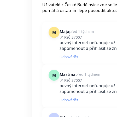
Uživatelé z České Budějovice zde sdíle
pomáhá ostatním lépe posoudit aktuál
Maja
před 1 týdnem
M
📍 PSČ 37007
pevný internet nefunguje už o
zapomenout a přihlásit se znov
Odpovědět
Martina
před 1 týdnem
M
📍 PSČ 37007
pevný internet nefunguje už o
zapomenout a přihlásit se znovu
Odpovědět