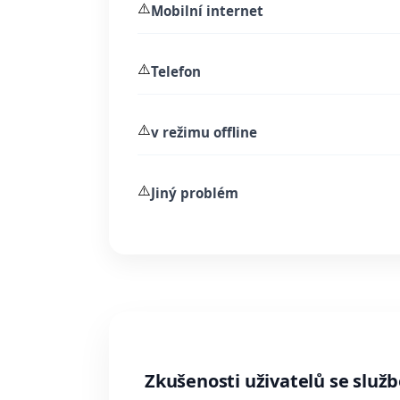
⚠️
Mobilní internet
⚠️
Telefon
⚠️
v režimu offline
⚠️
Jiný problém
Zkušenosti uživatelů se služ