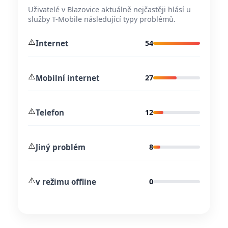
Uživatelé v Blazovice aktuálně nejčastěji hlásí u
služby T-Mobile následující typy problémů.
⚠️
Internet
54
⚠️
Mobilní internet
27
⚠️
Telefon
12
⚠️
Jiný problém
8
⚠️
v režimu offline
0