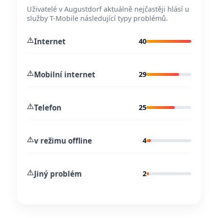
Uživatelé v Augustdorf aktuálně nejčastěji hlásí u
služby T-Mobile následující typy problémů.
⚠️
Internet
40
⚠️
Mobilní internet
29
⚠️
Telefon
25
⚠️
v režimu offline
4
⚠️
Jiný problém
2