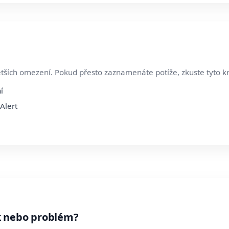
ětších omezení. Pokud přesto zaznamenáte potíže, zkuste tyto k
í
Alert
k nebo problém?