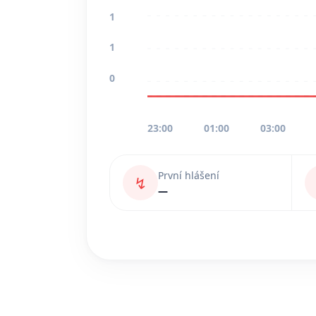
1
1
0
23:00
01:00
03:00
První hlášení
↯
—