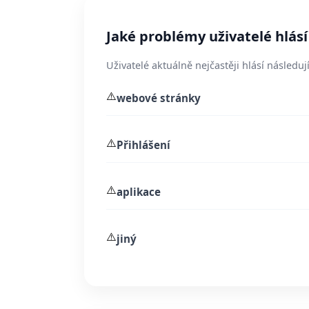
Jaké problémy uživatelé hlásí 
Uživatelé aktuálně nejčastěji hlásí následují
⚠️
webové stránky
⚠️
Přihlášení
⚠️
aplikace
⚠️
jiný