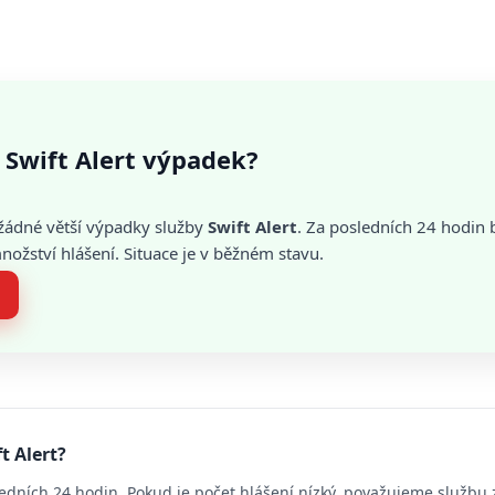
 Swift Alert výpadek?
žádné větší výpadky služby
Swift Alert
. Za posledních 24 hodin 
žství hlášení. Situace je v běžném stavu.
t Alert?
edních 24 hodin. Pokud je počet hlášení nízký, považujeme službu 