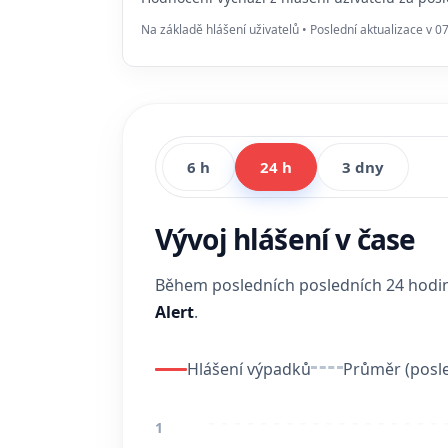
Na základě hlášení uživatelů • Poslední aktualizace v 0
6 h
24 h
3 dny
Vývoj hlášení v čase
Během posledních posledních 24 hod
Alert
.
Hlášení výpadků
Průměr (posle
1