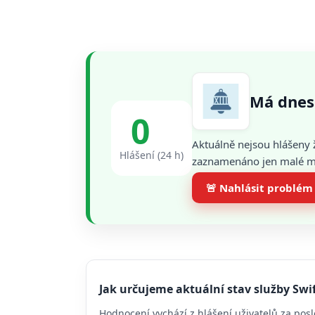
Má dnes
0
Aktuálně nejsou hlášeny 
Hlášení (24 h)
zaznamenáno jen malé mno
🚨 Nahlásit problém
Jak určujeme aktuální stav služby Swif
Hodnocení vychází z hlášení uživatelů za posl