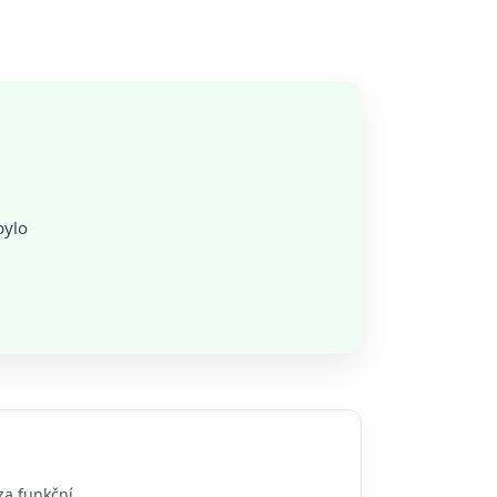
bylo
za funkční.