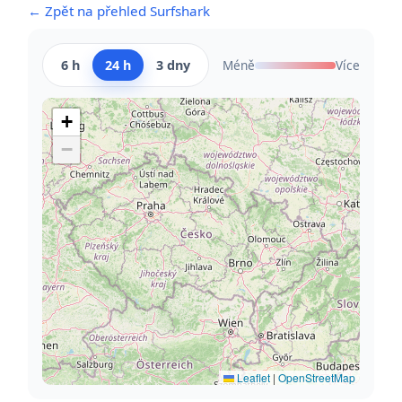
← Zpět na přehled Surfshark
6 h
24 h
3 dny
Méně
Více
+
−
Leaflet
|
OpenStreetMap