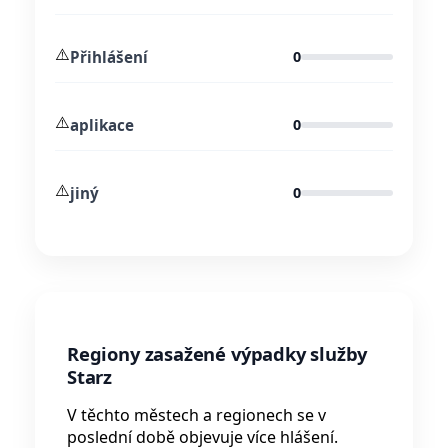
⚠️
Přihlášení
0
⚠️
aplikace
0
⚠️
jiný
0
Regiony zasažené výpadky služby
Starz
V těchto městech a regionech se v
poslední době objevuje více hlášení.