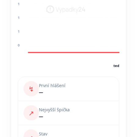
1
1
1
0
teď
První hlášení
↯
—
Nejvyšší špička
↗
—
Stav