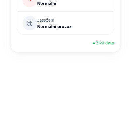
◔
Normální
Zasažení
⌘
Normální provoz
● Živá data