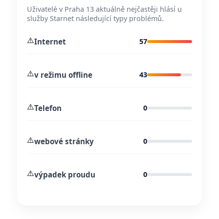
Uživatelé v Praha 13 aktuálně nejčastěji hlásí u
služby Starnet následující typy problémů.
⚠️
Internet
57
⚠️
v režimu offline
43
⚠️
Telefon
0
⚠️
webové stránky
0
⚠️
výpadek proudu
0