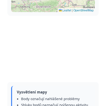
Leaflet
|
OpenStreetMap
Vysvětlení mapy
Body označují nahlášené problémy
Shluky bodů naznačují zvýšenou aktivitu