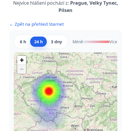
Nejvíce hlášení pochází z:
Prague, Velky Tynec,
Pilsen
← Zpět na přehled Starnet
6 h
24 h
3 dny
Méně
Více
+
−