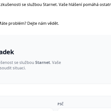
bní zkušenosti se službou Starnet. Vaše hlášení pomáhá ostat
Máte problém? Dejte nám vědět.
padek
ušenost se službou
Starnet
. Vaše
oudit situaci.
PSČ