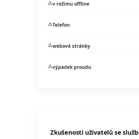
⚠️
v režimu offline
⚠️
Telefon
⚠️
webové stránky
⚠️
výpadek proudu
Zkušenosti uživatelů se služb