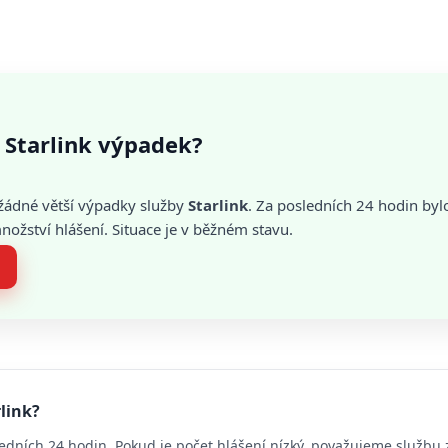
 Starlink výpadek?
žádné větší výpadky služby
Starlink
. Za posledních 24 hodin byl
žství hlášení. Situace je v běžném stavu.
link?
edních 24 hodin. Pokud je počet hlášení nízký, považujeme službu 