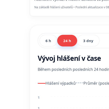
Na základě hlášení uživatelů • Poslední aktualizace v 0
6 h
24 h
3 dny
Vývoj hlášení v čase
Během posledních posledních 24 hod
Hlášení výpadků
Průměr (posle
1
1