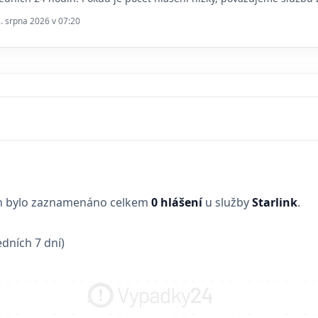
8. srpna 2026 v 07:20
in bylo zaznamenáno celkem
0 hlášení
u služby
Starlink
.
dních 7 dní)