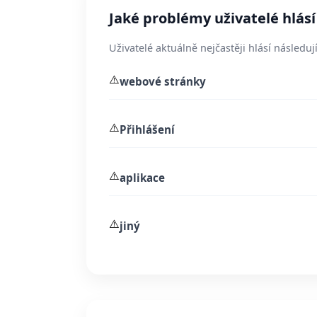
Jaké problémy uživatelé hlásí
Uživatelé aktuálně nejčastěji hlásí následují
⚠️
webové stránky
⚠️
Přihlášení
⚠️
aplikace
⚠️
jiný