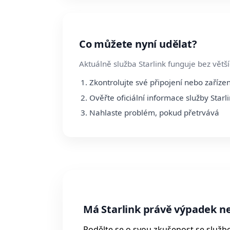
Co můžete nyní udělat?
Aktuálně služba Starlink funguje bez vět
Zkontrolujte své připojení nebo zařízen
Ověřte oficiální informace služby Starl
Nahlaste problém, pokud přetrvává
Má Starlink právě výpadek n
Podělte se o svou zkušenost se služb