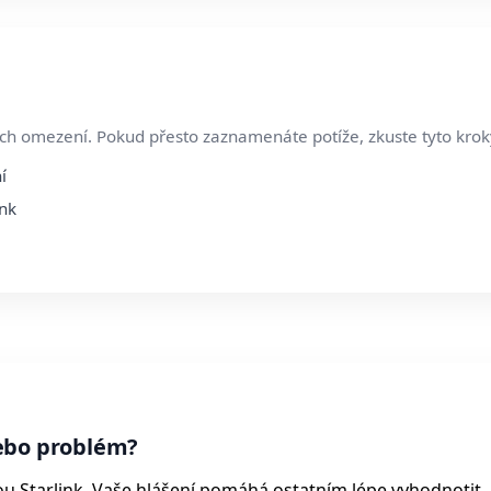
ších omezení. Pokud přesto zaznamenáte potíže, zkuste tyto krok
í
ink
ebo problém?
ou Starlink. Vaše hlášení pomáhá ostatním lépe vyhodnotit