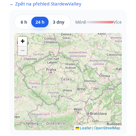
← Zpět na přehled StardewValley
6 h
24 h
3 dny
Méně
Více
+
−
Leaflet
|
OpenStreetMap