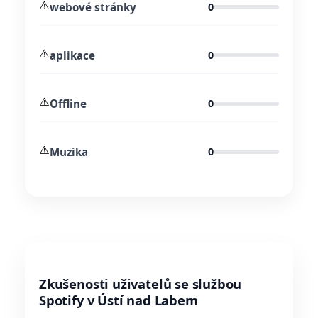
⚠️
webové stránky
0
⚠️
aplikace
0
⚠️
Offline
0
⚠️
Muzika
0
Zkušenosti uživatelů se službou
Spotify v Ústí nad Labem