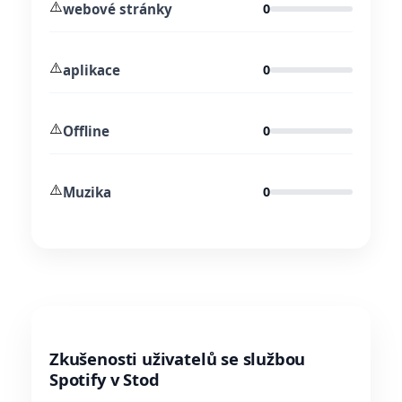
⚠️
webové stránky
0
⚠️
aplikace
0
⚠️
Offline
0
⚠️
Muzika
0
Zkušenosti uživatelů se službou
Spotify v Stod