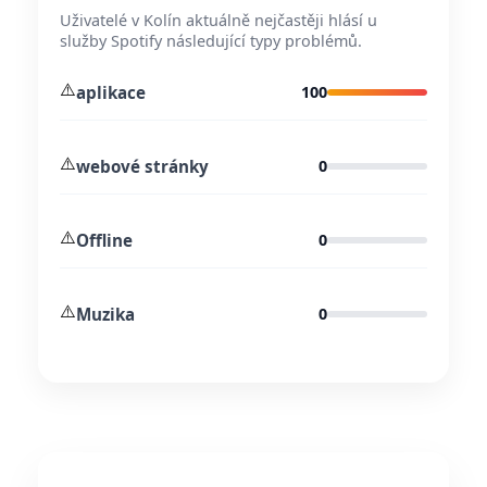
Uživatelé v Kolín aktuálně nejčastěji hlásí u
služby Spotify následující typy problémů.
⚠️
aplikace
100
⚠️
webové stránky
0
⚠️
Offline
0
⚠️
Muzika
0