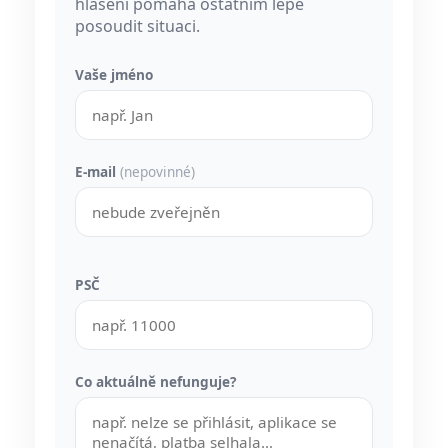
hlášení pomáhá ostatním lépe
posoudit situaci.
Vaše jméno
E-mail
(nepovinné)
PSČ
Co aktuálně nefunguje?