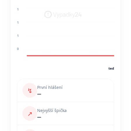
1
1
1
0
teď
První hlášení
↯
—
Nejvyšší špička
↗
—