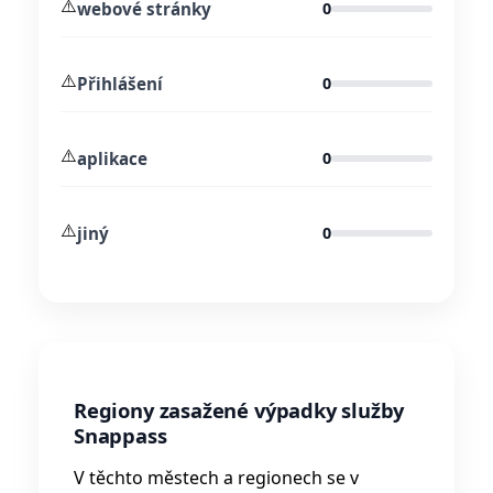
⚠️
webové stránky
0
⚠️
Přihlášení
0
⚠️
aplikace
0
⚠️
jiný
0
Regiony zasažené výpadky služby
Snappass
V těchto městech a regionech se v