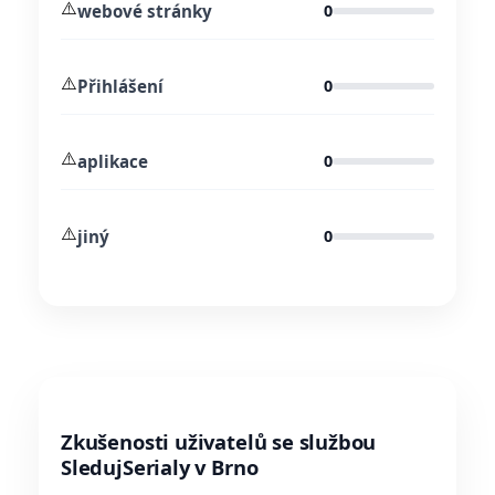
⚠️
webové stránky
0
⚠️
Přihlášení
0
⚠️
aplikace
0
⚠️
jiný
0
Zkušenosti uživatelů se službou
SledujSerialy v Brno