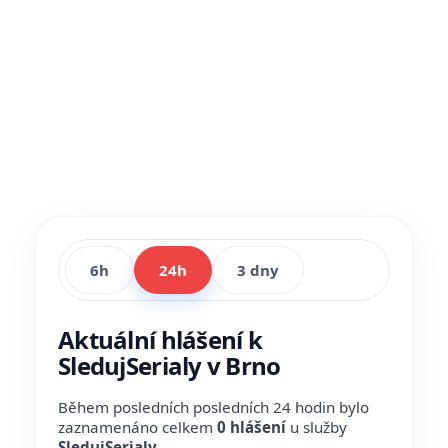
6h
24h
3 dny
Aktuální hlášení k
SledujSerialy v Brno
Během posledních posledních 24 hodin bylo
zaznamenáno celkem
0 hlášení
u služby
SledujSerialy
.