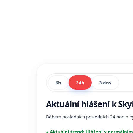
6h
24h
3 dny
Aktuální hlášení k Sky
Během posledních posledních 24 hodin 
●
Aktuální trend:
Hlášení v normálním