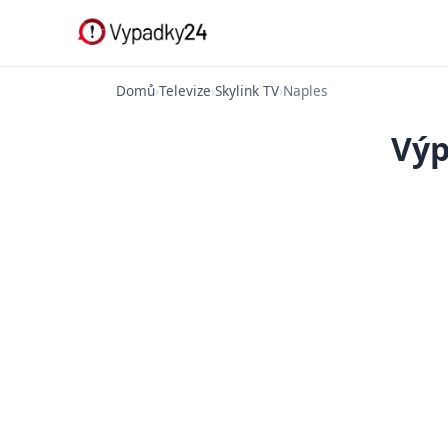
Domů
›
Televize
›
Skylink TV
›
Naples
Výp