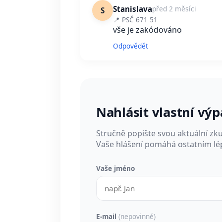
Stanislava
před 2 měsíci
S
📍 PSČ 671 51
vše je zakódováno
Odpovědět
Nahlásit vlastní vý
Stručně popište svou aktuální zk
Vaše hlášení pomáhá ostatním lép
Vaše jméno
E-mail
(nepovinné)