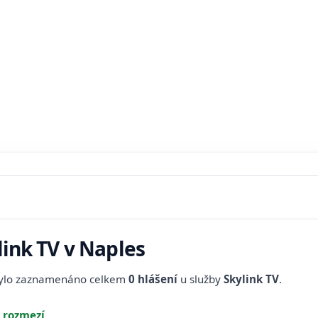
link TV v Naples
bylo zaznamenáno celkem
0 hlášení
u služby
Skylink TV
.
 rozmezí