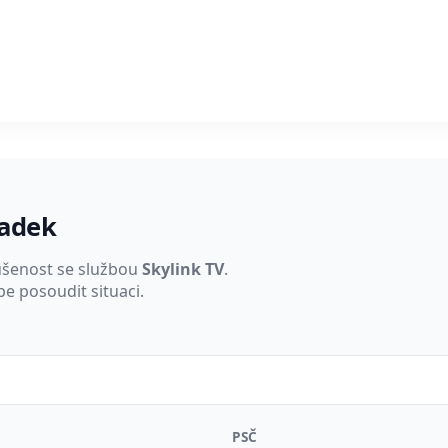
padek
ušenost se službou
Skylink TV
.
e posoudit situaci.
PSČ