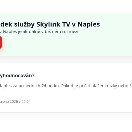
dek služby Skylink TV v Naples
 v Naples je aktuálně v běžném rozmezí.
s vyhodnocován?
 Naples za posledních 24 hodin. Pokud je počet hlášení nízký nebo
 srpna 2026 v 20:04