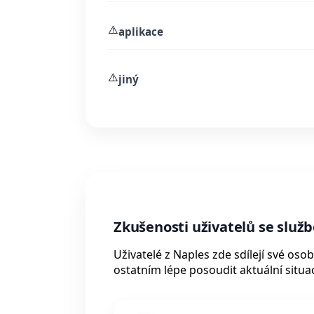
⚠️
aplikace
⚠️
jiný
Zkušenosti uživatelů se služb
Uživatelé z Naples zde sdílejí své os
ostatním lépe posoudit aktuální situac