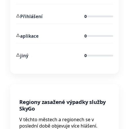
⚠️
Přihlášení
0
⚠️
aplikace
0
⚠️
jiný
0
Regiony zasažené výpadky služby
SkyGo
V těchto městech a regionech se v
poslední době objevuje více hlášení.