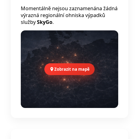
Momentálně nejsou zaznamenána žádná
výrazná regionální ohniska výpadků
služby
SkyGo
.
Zobrazit na mapě