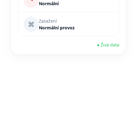
◔
Normální
Zasažení
⌘
Normální provoz
● Živá data