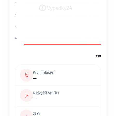
1
1
1
0
teď
První hlášení
↯
—
Nejvyšší špička
↗
—
Stav