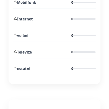
⚠️
Mobilfunk
0
⚠️
Internet
0
⚠️
volání
0
⚠️
Televize
0
⚠️
ostatní
0