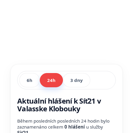
6h
24h
3 dny
Aktuální hlášení k Síť21 v
Valasske Klobouky
Během posledních posledních 24 hodin bylo
zaznamenáno celkem
0 hlášení
u služby
Síť21
.