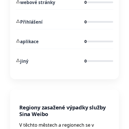
⚠️
webové stránky
0
⚠️
Přihlášení
0
⚠️
aplikace
0
⚠️
jiný
0
Regiony zasažené výpadky služby
Sina Weibo
V těchto městech a regionech se v