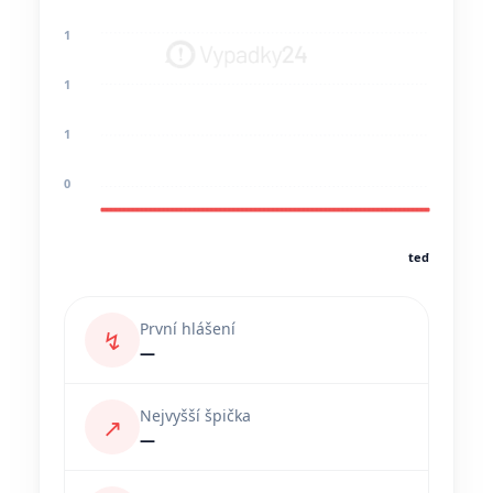
1
1
1
0
teď
První hlášení
↯
—
Nejvyšší špička
↗
—