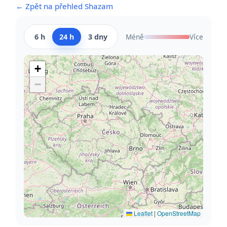
← Zpět na přehled Shazam
6 h
24 h
3 dny
Méně
Více
+
−
Leaflet
|
OpenStreetMap