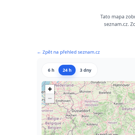
Tato mapa zobr
seznam.cz. Zo
← Zpět na přehled seznam.cz
6 h
24 h
3 dny
+
−