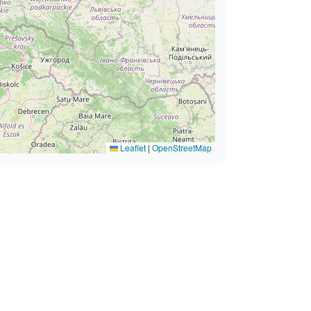
Leaflet
|
OpenStreetMap