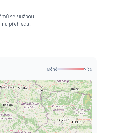
lémů se službou
nímu přehledu.
Méně
Více