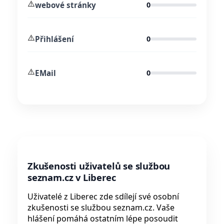
⚠️
webové stránky
0
⚠️
Přihlášení
0
⚠️
EMail
0
Zkušenosti uživatelů se službou
seznam.cz v Liberec
Uživatelé z Liberec zde sdílejí své osobní
zkušenosti se službou seznam.cz. Vaše
hlášení pomáhá ostatním lépe posoudit