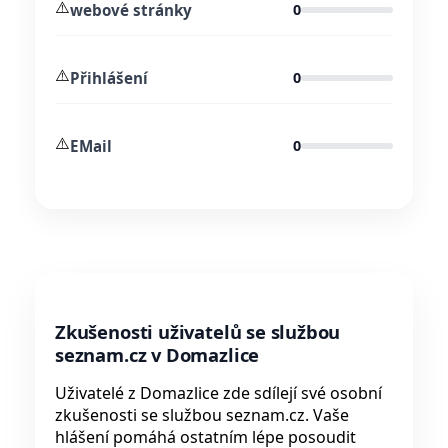
⚠️
webové stránky
0
⚠️
Přihlášení
0
⚠️
EMail
0
Zkušenosti uživatelů se službou
seznam.cz v Domazlice
Uživatelé z Domazlice zde sdílejí své osobní
zkušenosti se službou seznam.cz. Vaše
hlášení pomáhá ostatním lépe posoudit