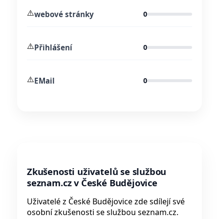
⚠️
webové stránky
0
⚠️
Přihlášení
0
⚠️
EMail
0
Zkušenosti uživatelů se službou
seznam.cz v České Budějovice
Uživatelé z České Budějovice zde sdílejí své
osobní zkušenosti se službou seznam.cz.