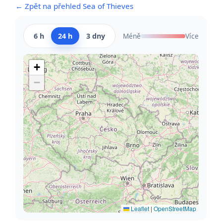
← Zpět na přehled Sea of Thieves
6 h
24 h
3 dny
Méně
Více
+
−
Leaflet
|
OpenStreetMap