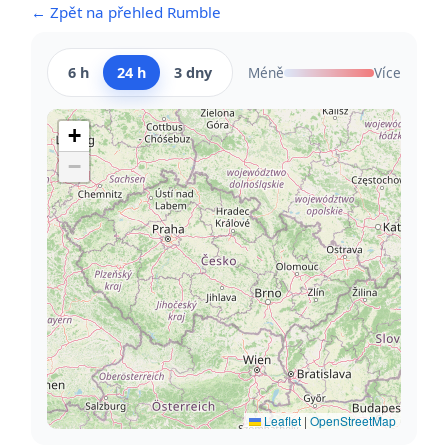
← Zpět na přehled Rumble
6 h
24 h
3 dny
Méně
Více
+
−
Leaflet
|
OpenStreetMap