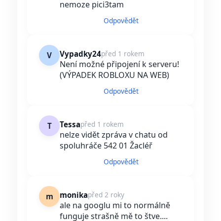
nemoze pici3tam
Odpovědět
Vypadky24
před 1 rokem
V
Není možné připojení k serveru!
(VÝPADEK ROBLOXU NA WEB)
Odpovědět
Tessa
před 1 rokem
T
nelze vidět zpráva v chatu od
spoluhráče 542 01 Žacléř
Odpovědět
monika
před 2 roky
m
ale na googlu mi to normálně
funguje strašně mě to štve....