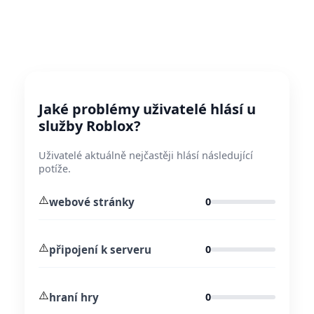
Jaké problémy uživatelé hlásí u
služby Roblox?
Uživatelé aktuálně nejčastěji hlásí následující
potíže.
⚠️
webové stránky
0
⚠️
připojení k serveru
0
⚠️
hraní hry
0