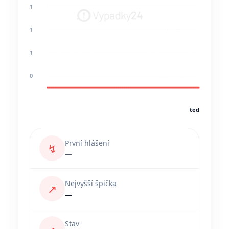
1
1
1
0
teď
První hlášení
↯
—
Nejvyšší špička
↗
—
Stav