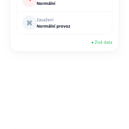
◔
Normální
Zasažení
⌘
Normální provoz
● Živá data