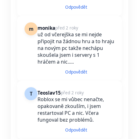
Odpovědět
monika
před 2 roky
m
už od včerejška se mi nejde
připojit na žádnou hru a to hraju
na novým pc takže nechápu
skoušela jsem i servery s 1
hráčem a nic.....
Odpovědět
Teoslav15
před 2 roky
T
Roblox se mi vůbec nenačte,
opakovaně zkouším, i jsem
restartoval PC a nic. Včera
fungoval bez problémů.
Odpovědět