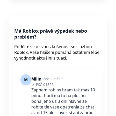
Má Roblox právě výpadek nebo
problém?
Podělte se o svou zkušenost se službou
Roblox. Vaše hlášení pomáhá ostatním lépe
vyhodnotit aktuální situaci.
Milin
před 2 měsíci
M
📍 PSČ 01826
Zapnem roblox hram tak max 10
minút hodi ma to na plochu
boha jeho uz 3 dni hlavne ze
robite tie vase opatrenia ze chat
az od 15 ale clovek si ani zahrac