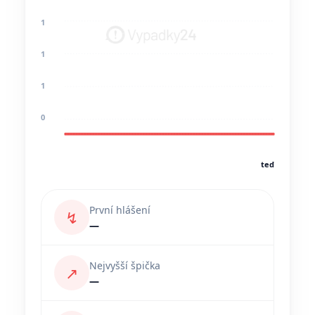
1
1
1
0
teď
První hlášení
↯
—
Nejvyšší špička
↗
—