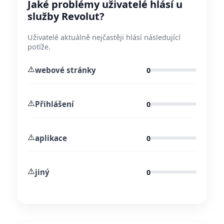
Jaké problémy uživatelé hlásí u
služby Revolut?
Uživatelé aktuálně nejčastěji hlásí následující
potíže.
⚠️
webové stránky
0
⚠️
Přihlášení
0
⚠️
aplikace
0
⚠️
jiný
0