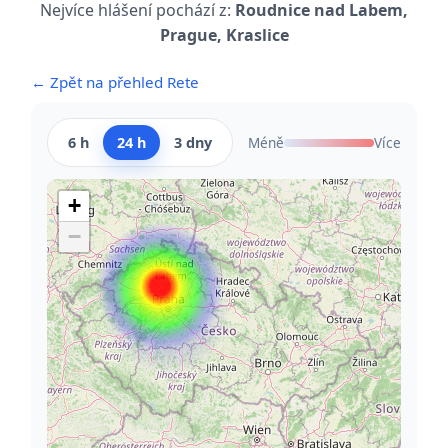
Nejvíce hlášení pochází z:
Roudnice nad Labem,
Prague, Kraslice
← Zpět na přehled Rete
6 h
24 h
3 dny
Méně
Více
+
−