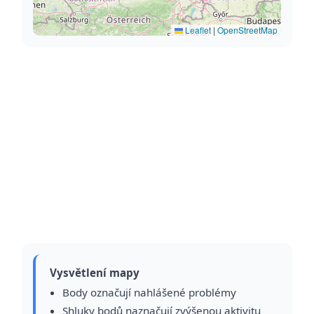
Leaflet
|
OpenStreetMap
Vysvětlení mapy
Body označují nahlášené problémy
Shluky bodů naznačují zvýšenou aktivitu