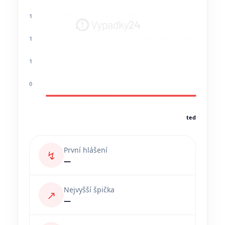
1
1
1
0
teď
První hlášení
↯
—
Nejvyšší špička
↗
—