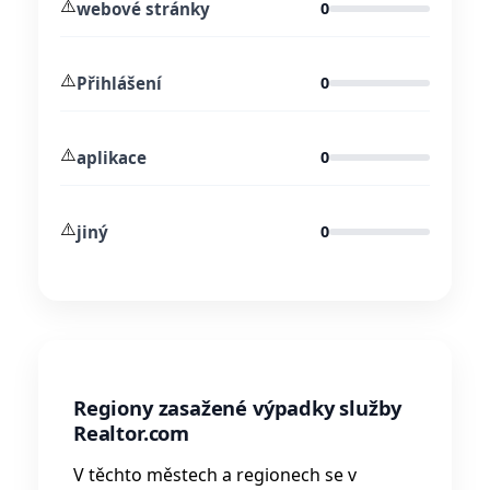
⚠️
webové stránky
0
⚠️
Přihlášení
0
⚠️
aplikace
0
⚠️
jiný
0
Regiony zasažené výpadky služby
Realtor.com
V těchto městech a regionech se v