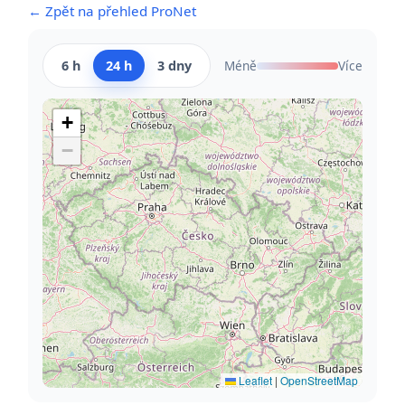
← Zpět na přehled ProNet
6 h
24 h
3 dny
Méně
Více
+
−
Leaflet
|
OpenStreetMap