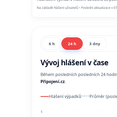
Na základě hlášení uživatelů • Poslední aktualizace v 0
6 h
24 h
3 dny
Vývoj hlášení v čase
Během posledních posledních 24 hod
Připojení.cz
.
Hlášení výpadků
Průměr (posle
1