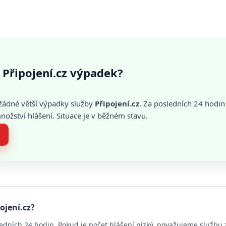
Připojení.cz výpadek?
žádné větší výpadky služby
Připojení.cz
. Za posledních 24 hodin
žství hlášení. Situace je v běžném stavu.
ojení.cz?
edních 24 hodin. Pokud je počet hlášení nízký, považujeme službu 