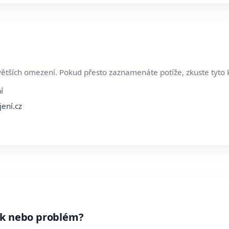
větších omezení. Pokud přesto zaznamenáte potíže, zkuste tyto 
í
jení.cz
ek nebo problém?