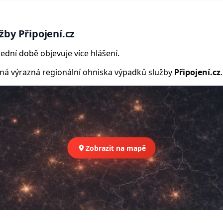
by Připojení.cz
ední době objevuje více hlášení.
 výrazná regionální ohniska výpadků služby
Připojení.cz
.
Zobrazit na mapě