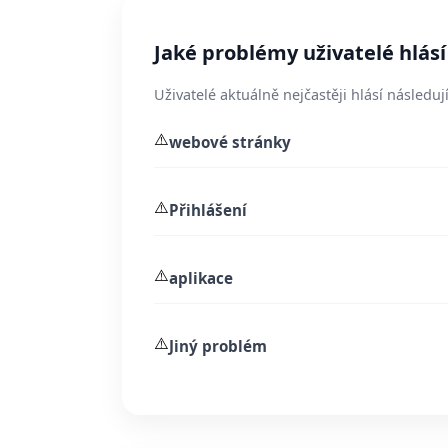
Jaké problémy uživatelé hlásí 
Uživatelé aktuálně nejčastěji hlásí následují
⚠️
webové stránky
⚠️
Přihlášení
⚠️
aplikace
⚠️
Jiný problém