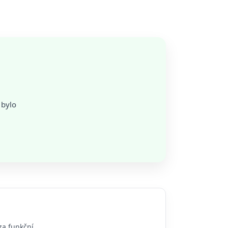
 bylo
za funkční.