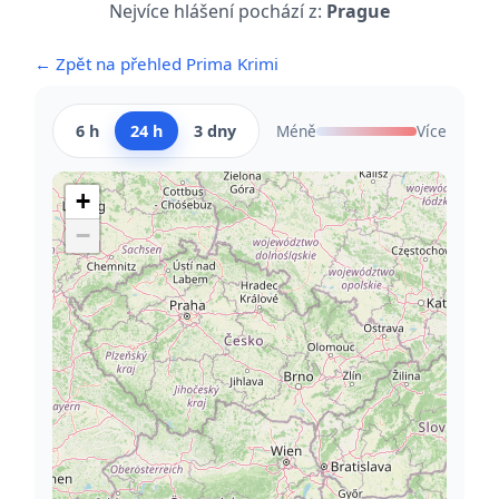
Nejvíce hlášení pochází z:
Prague
← Zpět na přehled Prima Krimi
6 h
24 h
3 dny
Méně
Více
+
−