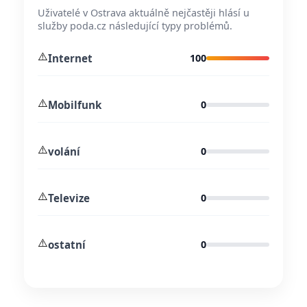
Uživatelé v Ostrava aktuálně nejčastěji hlásí u
služby poda.cz následující typy problémů.
⚠️
Internet
100
⚠️
Mobilfunk
0
⚠️
volání
0
⚠️
Televize
0
⚠️
ostatní
0