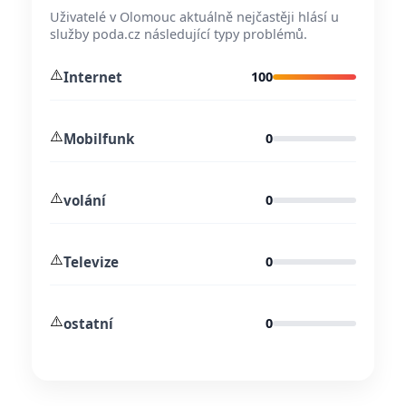
Uživatelé v Olomouc aktuálně nejčastěji hlásí u
služby poda.cz následující typy problémů.
⚠️
Internet
100
⚠️
Mobilfunk
0
⚠️
volání
0
⚠️
Televize
0
⚠️
ostatní
0