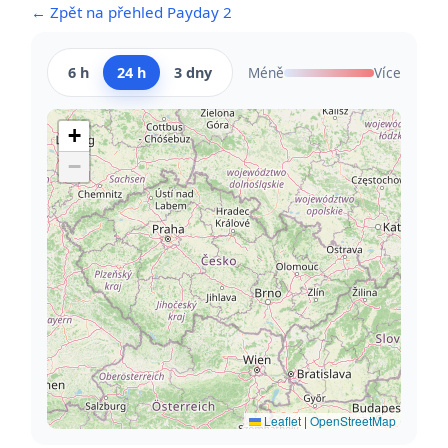
← Zpět na přehled Payday 2
6 h
24 h
3 dny
Méně
Více
+
−
Leaflet
|
OpenStreetMap