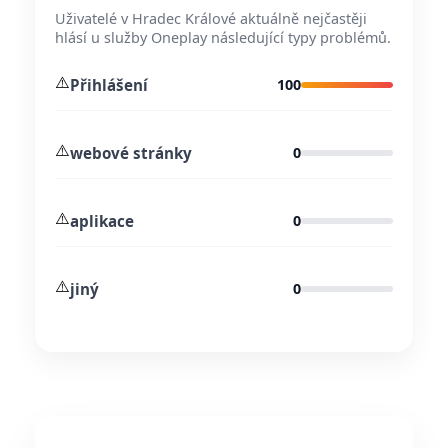
Uživatelé v Hradec Králové aktuálně nejčastěji
hlásí u služby Oneplay následující typy problémů.
⚠️
Přihlášení
100
⚠️
webové stránky
0
⚠️
aplikace
0
⚠️
jiný
0