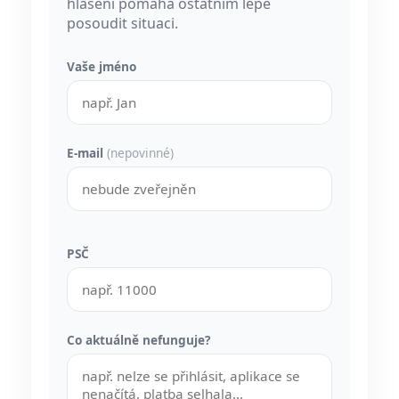
hlášení pomáhá ostatním lépe
posoudit situaci.
Vaše jméno
E-mail
(nepovinné)
PSČ
Co aktuálně nefunguje?