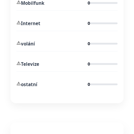
⚠️
Mobilfunk
0
⚠️
Internet
0
⚠️
volání
0
⚠️
Televize
0
⚠️
ostatní
0