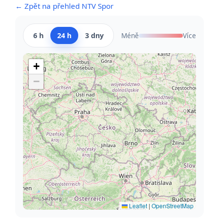
← Zpět na přehled NTV Spor
6 h
24 h
3 dny
Méně
Více
+
−
Leaflet
|
OpenStreetMap