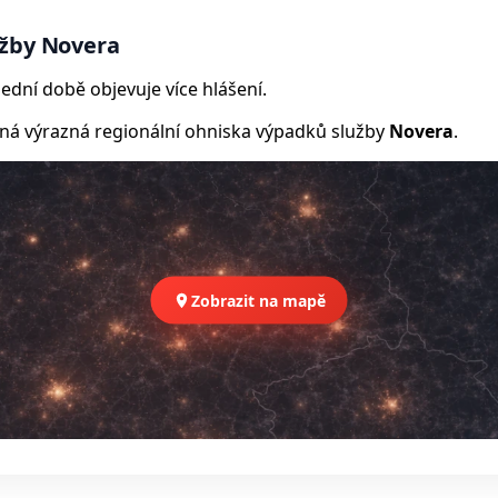
užby Novera
ední době objevuje více hlášení.
 výrazná regionální ohniska výpadků služby
Novera
.
Zobrazit na mapě