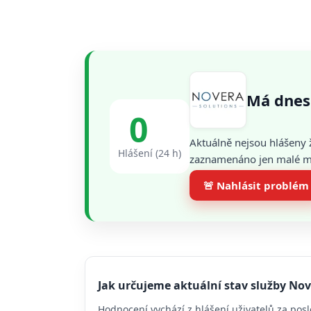
Má dnes
0
Aktuálně nejsou hlášeny 
Hlášení (24 h)
zaznamenáno jen malé mno
🚨 Nahlásit problém
Jak určujeme aktuální stav služby No
Hodnocení vychází z hlášení uživatelů za posl