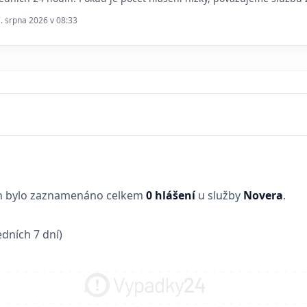
7. srpna 2026 v 08:33
in bylo zaznamenáno celkem
0 hlášení
u služby
Novera
.
dních 7 dní)