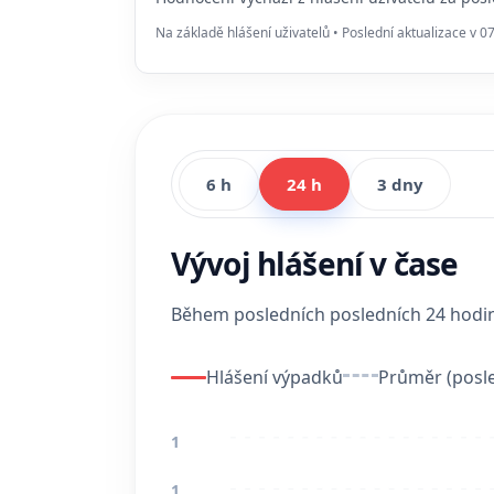
Na základě hlášení uživatelů • Poslední aktualizace v 0
6 h
24 h
3 dny
Vývoj hlášení v čase
Během posledních posledních 24 hod
Hlášení výpadků
Průměr (posle
1
1