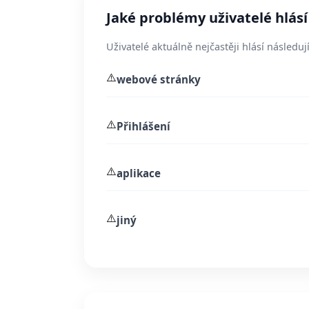
Jaké problémy uživatelé hlásí
Uživatelé aktuálně nejčastěji hlásí následují
⚠️
webové stránky
⚠️
Přihlášení
⚠️
aplikace
⚠️
jiný