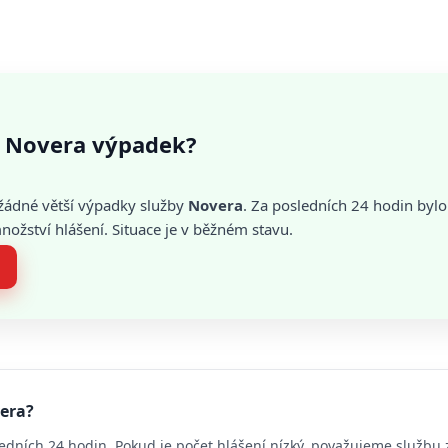
 Novera výpadek?
žádné větší výpadky služby
Novera
. Za posledních 24 hodin bylo
žství hlášení. Situace je v běžném stavu.
vera?
edních 24 hodin. Pokud je počet hlášení nízký, považujeme službu 