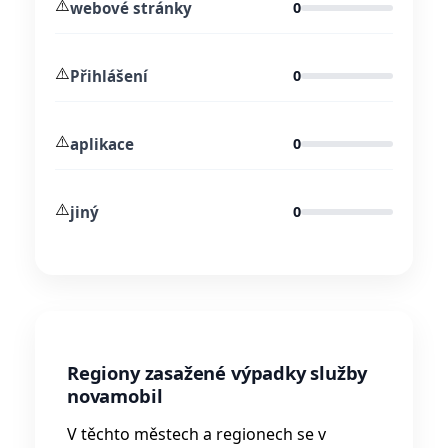
⚠️
webové stránky
0
⚠️
Přihlášení
0
⚠️
aplikace
0
⚠️
jiný
0
Regiony zasažené výpadky služby
novamobil
V těchto městech a regionech se v