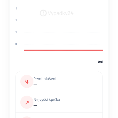
1
1
1
0
teď
První hlášení
↯
—
Nejvyšší špička
↗
—