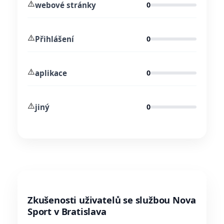
⚠️
webové stránky
0
⚠️
Přihlášení
0
⚠️
aplikace
0
⚠️
jiný
0
Zkušenosti uživatelů se službou Nova
Sport v Bratislava