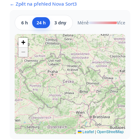
← Zpět na přehled Nova Sort3
6 h
24 h
3 dny
Méně
Více
+
−
Leaflet
|
OpenStreetMap