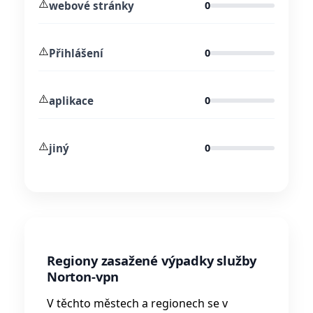
⚠️
webové stránky
0
⚠️
Přihlášení
0
⚠️
aplikace
0
⚠️
jiný
0
Regiony zasažené výpadky služby
Norton-vpn
V těchto městech a regionech se v