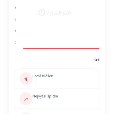
1
1
1
0
teď
První hlášení
↯
—
Nejvyšší špička
↗
—