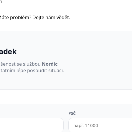
i.
Máte problém? Dejte nám vědět.
padek
ušenost se službou
Nordic
tatním lépe posoudit situaci.
PSČ