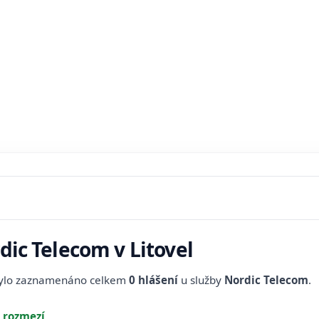
dic Telecom v Litovel
bylo zaznamenáno celkem
0 hlášení
u služby
Nordic Telecom
.
 rozmezí