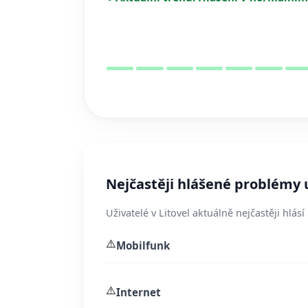
Nejčastěji hlášené problémy 
Uživatelé v Litovel aktuálně nejčastěji hlá
⚠️
Mobilfunk
⚠️
Internet