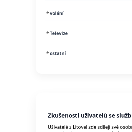
⚠️
volání
⚠️
Televize
⚠️
ostatní
Zkušenosti uživatelů se služb
Uživatelé z Litovel zde sdílejí své o