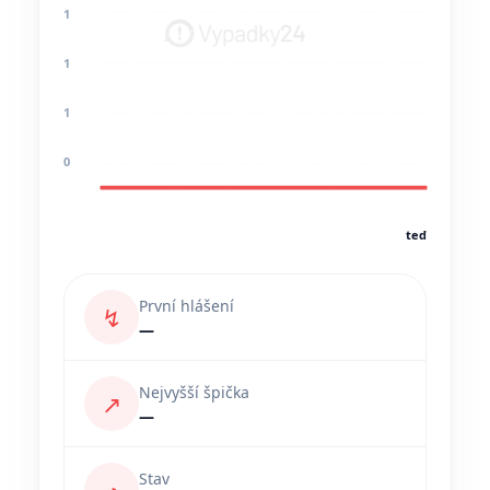
1
1
1
0
teď
První hlášení
↯
—
Nejvyšší špička
↗
—
Stav