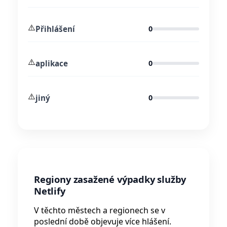
⚠️
Přihlášení
0
⚠️
aplikace
0
⚠️
jiný
0
Regiony zasažené výpadky služby
Netlify
V těchto městech a regionech se v
poslední době objevuje více hlášení.