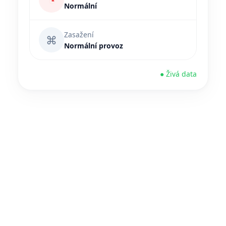
◔
Normální
Zasažení
⌘
Normální provoz
● Živá data