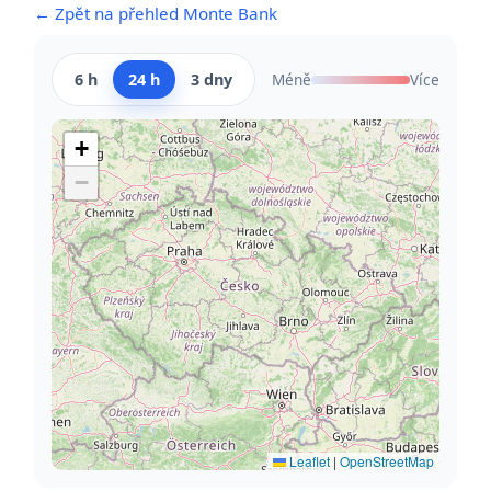
← Zpět na přehled Monte Bank
6 h
24 h
3 dny
Méně
Více
+
−
Leaflet
|
OpenStreetMap