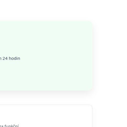
ch 24 hodin
za funkční.