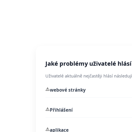
Jaké problémy uživatelé hlá
Uživatelé aktuálně nejčastěji hlásí následují
⚠️
webové stránky
⚠️
Přihlášení
⚠️
aplikace