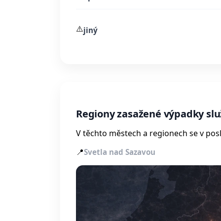
⚠️
jiný
Regiony zasažené výpadky s
V těchto městech a regionech se v posl
📍
Svetla nad Sazavou