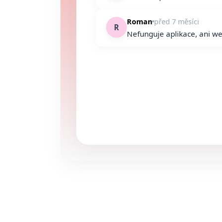
Roman
před 7 měsíci
R
Nefunguje aplikace, ani w