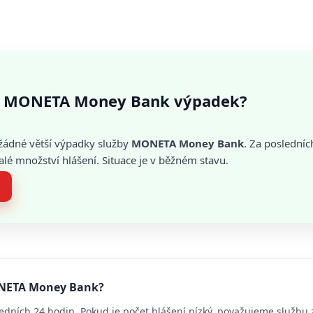
 MONETA Money Bank výpadek?
žádné větší výpadky služby
MONETA Money Bank
. Za poslední
é množství hlášení. Situace je v běžném stavu.
ONETA Money Bank?
edních 24 hodin. Pokud je počet hlášení nízký, považujeme službu 