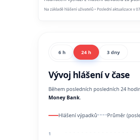
Na základě hlášení uživatelů • Poslední aktualizace v 0
6 h
24 h
3 dny
Vývoj hlášení v čase
Během posledních posledních 24 hod
Money Bank
.
Hlášení výpadků
Průměr (posle
1