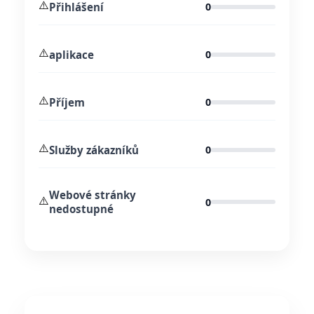
⚠️
Přihlášení
0
⚠️
aplikace
0
⚠️
Příjem
0
⚠️
Služby zákazníků
0
Webové stránky
⚠️
0
nedostupné